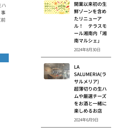
開業以来初の生
生ハ
鮮ゾーンを含め
。事
たリニューア
直前
ル！ テラスモ
ール湘南内「湘
南マルシェ」
2024年8月30日
LA
SALUMERIA(ラ
サルメリア)
超薄切りの生ハ
ムや厳選チーズ
をお酒と一緒に
楽しめるお店
2024年6月9日