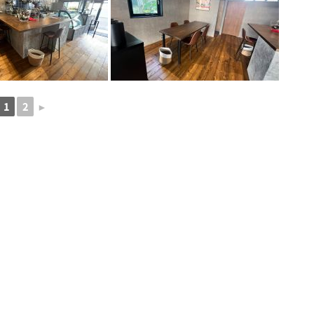
1
2
►