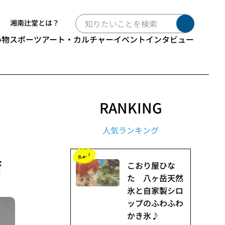
湘南辻堂とは？
い物
スポーツ
アート・カルチャー
イベント
インタビュー
RANKING
人気ランキング
店
こおり屋ひな
た 八ヶ岳天然
氷と自家製シロ
ップのふわふわ
かき氷♪