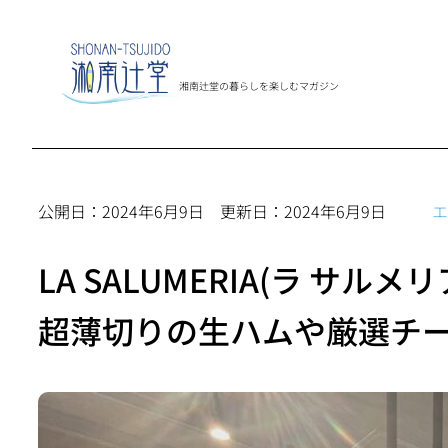
内
容
を
湘南辻堂の暮らしを楽しむマガジン
ス
キ
ッ
プ
2024年6月9日
2024年6月9日
エ
LA SALUMERIA(ラ サルメリ
超薄切りの生ハムや厳選チ