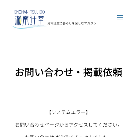
内
容
を
湘南辻堂の暮らしを楽しむマガジン
ス
エリア
キ
ッ
グルメ
プ
買い物
お問い合わせ・掲載依頼
スポーツ
アート・カルチャー
イベント
【システムエラー】
インタビュー
お問い合わせページからアクセスしてください。